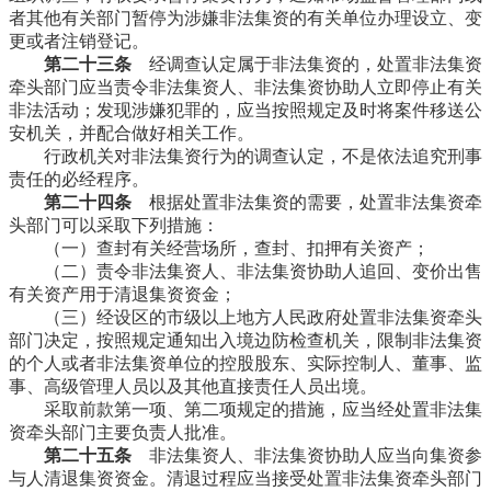
者其他有关部门暂停为涉嫌非法集资的有关单位办理设立、变
更或者注销登记。
第二十三条
经调查认定属于非法集资的，处置非法集资
牵头部门应当责令非法集资人、非法集资协助人立即停止有关
非法活动；发现涉嫌犯罪的，应当按照规定及时将案件移送公
安机关，并配合做好相关工作。
行政机关对非法集资行为的调查认定，不是依法追究刑事
责任的必经程序。
第二十四条
根据处置非法集资的需要，处置非法集资牵
头部门可以采取下列措施：
（一）查封有关经营场所，查封、扣押有关资产；
（二）责令非法集资人、非法集资协助人追回、变价出售
有关资产用于清退集资资金；
（三）经设区的市级以上地方人民政府处置非法集资牵头
部门决定，按照规定通知出入境边防检查机关，限制非法集资
的个人或者非法集资单位的控股股东、实际控制人、董事、监
事、高级管理人员以及其他直接责任人员出境。
采取前款第一项、第二项规定的措施，应当经处置非法集
资牵头部门主要负责人批准。
第二十五条
非法集资人、非法集资协助人应当向集资参
与人清退集资资金。清退过程应当接受处置非法集资牵头部门