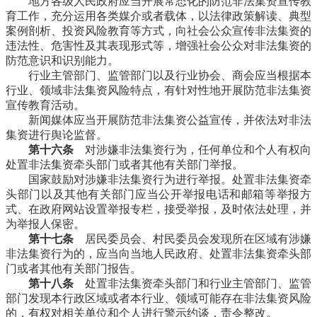
地方各级人民政府应当开展常态化的防范非法集资宣传教
育工作，充分运用各类媒介或者载体，以法律政策解读、典型
案例剖析、投资风险教育等方式，向社会公众宣传非法集资的
违法性、危害性及其表现形式等，增强社会公众对非法集资的
防范意识和识别能力。
行业主管部门、监管部门以及行业协会、商会应当根据本
行业、领域非法集资风险特点，有针对性地开展防范非法集资
宣传教育活动。
新闻媒体应当开展防范非法集资公益宣传，并依法对非法
集资进行舆论监督。
第十六条
对涉嫌非法集资行为，任何单位和个人有权向
处置非法集资牵头部门或者其他有关部门举报。
国家鼓励对涉嫌非法集资行为进行举报。处置非法集资牵
头部门以及其他有关部门应当公开举报电话和邮箱等举报方
式、在政府网站设置举报专栏，接受举报，及时依法处理，并
为举报人保密。
第十七条
居民委员会、村民委员会发现所在区域有涉嫌
非法集资行为的，应当向当地人民政府、处置非法集资牵头部
门或者其他有关部门报告。
第十八条
处置非法集资牵头部门和行业主管部门、监管
部门发现本行政区域或者本行业、领域可能存在非法集资风险
的，有权对相关单位和个人进行警示约谈，责令整改。