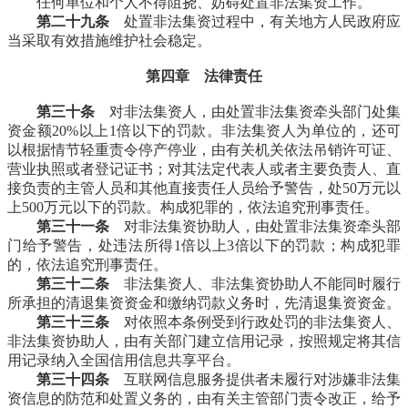
任何单位和个人不得阻挠、妨碍处置非法集资工作。
第二十九条
处置非法集资过程中，有关地方人民政府应
当采取有效措施维护社会稳定。
第四章 法律责任
第三十条
对非法集资人，由处置非法集资牵头部门处集
资金额20%以上1倍以下的罚款。非法集资人为单位的，还可
以根据情节轻重责令停产停业，由有关机关依法吊销许可证、
营业执照或者登记证书；对其法定代表人或者主要负责人、直
接负责的主管人员和其他直接责任人员给予警告，处50万元以
上500万元以下的罚款。构成犯罪的，依法追究刑事责任。
第三十一条
对非法集资协助人，由处置非法集资牵头部
门给予警告，处违法所得1倍以上3倍以下的罚款；构成犯罪
的，依法追究刑事责任。
第三十二条
非法集资人、非法集资协助人不能同时履行
所承担的清退集资资金和缴纳罚款义务时，先清退集资资金。
第三十三条
对依照本条例受到行政处罚的非法集资人、
非法集资协助人，由有关部门建立信用记录，按照规定将其信
用记录纳入全国信用信息共享平台。
第三十四条
互联网信息服务提供者未履行对涉嫌非法集
资信息的防范和处置义务的，由有关主管部门责令改正，给予