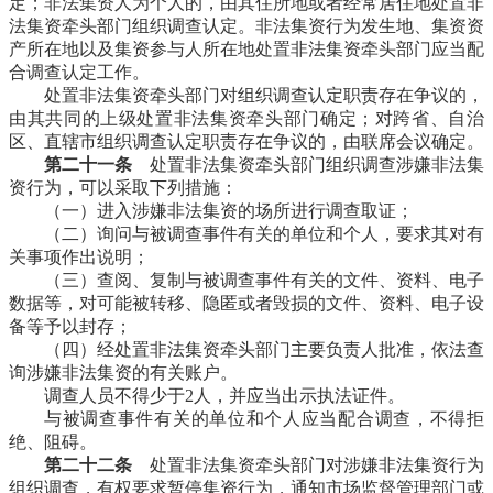
定；非法集资人为个人的，由其住所地或者经常居住地处置非
法集资牵头部门组织调查认定。非法集资行为发生地、集资资
产所在地以及集资参与人所在地处置非法集资牵头部门应当配
合调查认定工作。
处置非法集资牵头部门对组织调查认定职责存在争议的，
由其共同的上级处置非法集资牵头部门确定；对跨省、自治
区、直辖市组织调查认定职责存在争议的，由联席会议确定。
第二十一条
处置非法集资牵头部门组织调查涉嫌非法集
资行为，可以采取下列措施：
（一）进入涉嫌非法集资的场所进行调查取证；
（二）询问与被调查事件有关的单位和个人，要求其对有
关事项作出说明；
（三）查阅、复制与被调查事件有关的文件、资料、电子
数据等，对可能被转移、隐匿或者毁损的文件、资料、电子设
备等予以封存；
（四）经处置非法集资牵头部门主要负责人批准，依法查
询涉嫌非法集资的有关账户。
调查人员不得少于2人，并应当出示执法证件。
与被调查事件有关的单位和个人应当配合调查，不得拒
绝、阻碍。
第二十二条
处置非法集资牵头部门对涉嫌非法集资行为
组织调查，有权要求暂停集资行为，通知市场监督管理部门或