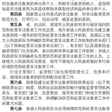
织实施非法集资的单位和个人；所称非法集资协助人，是指明
知是非法集资而为其提供帮助并获取经济利益的单位和个人。
第四条
国家禁止任何形式的非法集资，对非法集资坚持
防范为主、打早打小、综合治理、稳妥处置的原则。
第五条
省、自治区、直辖市人民政府对本行政区域内防
范和处置非法集资工作负总责，地方各级人民政府应当建立健
全政府统一领导的防范和处置非法集资工作机制。县级以上地
方人民政府应当明确防范和处置非法集资工作机制的牵头部门
（以下简称处置非法集资牵头部门），有关部门以及国务院金
融管理部门分支机构、派出机构等单位参加工作机制；乡镇人
民政府应当明确牵头负责防范和处置非法集资工作的人员。上
级地方人民政府应当督促、指导下级地方人民政府做好本行政
区域防范和处置非法集资工作。
行业主管部门、监管部门应当按照职责分工，负责本行
业、领域非法集资的防范和配合处置工作。
第六条
国务院建立处置非法集资部际联席会议（以下简
称联席会议）制度。联席会议由国务院银行保险监督管理机构
牵头，有关部门参加，负责督促、指导有关部门和地方开展防
范和处置非法集资工作，协调解决防范和处置非法集资工作中
的重大问题。
第七条
各级人民政府应当合理保障防范和处置非法集资