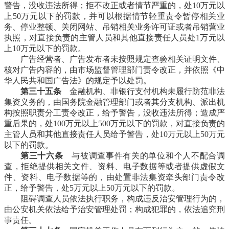
警告，没收违法所得；拒不改正或者情节严重的，处10万元以
上50万元以下的罚款，并可以根据情节轻重责令暂停相关业
务、停业整顿、关闭网站、吊销相关业务许可证或者吊销营业
执照，对直接负责的主管人员和其他直接责任人员处1万元以
上10万元以下的罚款。
广告经营者、广告发布者未按照规定查验相关证明文件、
核对广告内容的，由市场监督管理部门责令改正，并依照《中
华人民共和国广告法》的规定予以处罚。
第三十五条
金融机构、非银行支付机构未履行防范非法
集资义务的，由国务院金融管理部门或者其分支机构、派出机
构按照职责分工责令改正，给予警告，没收违法所得；造成严
重后果的，处100万元以上500万元以下的罚款，对直接负责的
主管人员和其他直接责任人员给予警告，处10万元以上50万元
以下的罚款。
第三十六条
与被调查事件有关的单位和个人不配合调
查，拒绝提供相关文件、资料、电子数据等或者提供虚假文
件、资料、电子数据等的，由处置非法集资牵头部门责令改
正，给予警告，处5万元以上50万元以下的罚款。
阻碍调查人员依法执行职务，构成违反治安管理行为的，
由公安机关依法给予治安管理处罚；构成犯罪的，依法追究刑
事责任。