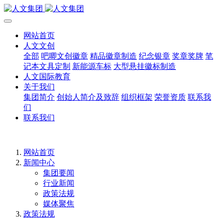
网站首页
人文文创
全部
吧唧文创徽章
精品徽章制造
纪念银章
奖章奖牌
笔
记本文具定制
新能源车标
大型悬挂徽标制造
人文国际教育
关于我们
集团简介
创始人简介及致辞
组织框架
荣誉资质
联系我
们
联系我们
网站首页
新闻中心
集团要闻
行业新闻
政策法规
媒体聚焦
政策法规