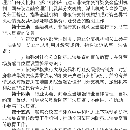
理部门分支机构、派出机构应当建立非法集资可疑资金监测机
制。国务院金融管理部门及其分支机构、派出机构应当按照职
责分工督促、指导金融机构、非银行支付机构加强对资金异常
流动情况及其他涉嫌非法集资可疑资金的监测工作。
第十三条
金融机构、非银行支付机构应当履行下列防范
非法集资的义务：
（一）建立健全内部管理制度，禁止分支机构和员工参与
非法集资，防止他人利用其经营场所、销售渠道从事非法集
资；
（二）加强对社会公众防范非法集资的宣传教育，在经营
场所醒目位置设置警示标识；
（三）依法严格执行大额交易和可疑交易报告制度，对涉
嫌非法集资资金异常流动的相关账户进行分析识别，并将有关
情况及时报告所在地国务院金融管理部门分支机构、派出机构
和处置非法集资牵头部门。
第十四条
行业协会、商会应当加强行业自律管理、自我
约束，督促、引导成员积极防范非法集资，不组织、不协助、
不参与非法集资。
第十五条
联席会议应当建立中央和地方上下联动的防范
非法集资宣传教育工作机制，推动全国范围内防范非法集资宣
传教育工作。