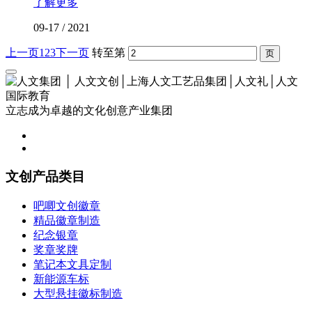
了解更多
09-17
/
2021
上一页
1
2
3
下一页
转至第
立志成为卓越的文化创意产业集团
文创产品类目
吧唧文创徽章
精品徽章制造
纪念银章
奖章奖牌
笔记本文具定制
新能源车标
大型悬挂徽标制造