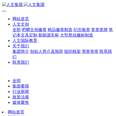
网站首页
人文文创
全部
吧唧文创徽章
精品徽章制造
纪念银章
奖章奖牌
笔
记本文具定制
新能源车标
大型悬挂徽标制造
人文国际教育
关于我们
集团简介
创始人简介及致辞
组织框架
荣誉资质
联系我
们
联系我们
全部
集团要闻
行业新闻
政策法规
媒体聚焦
网站首页