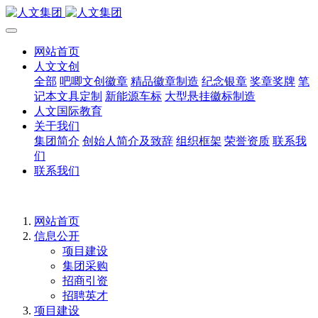
网站首页
人文文创
全部
吧唧文创徽章
精品徽章制造
纪念银章
奖章奖牌
笔
记本文具定制
新能源车标
大型悬挂徽标制造
人文国际教育
关于我们
集团简介
创始人简介及致辞
组织框架
荣誉资质
联系我
们
联系我们
网站首页
信息公开
项目建设
集团采购
招商引资
招聘英才
项目建设