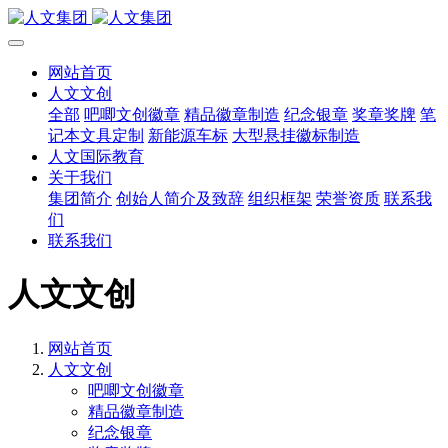
网站首页
人文文创
全部
吧唧文创徽章
精品徽章制造
纪念银章
奖章奖牌
笔
记本文具定制
新能源车标
大型悬挂徽标制造
人文国际教育
关于我们
集团简介
创始人简介及致辞
组织框架
荣誉资质
联系我
们
联系我们
人文文创
网站首页
人文文创
吧唧文创徽章
精品徽章制造
纪念银章