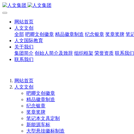
网站首页
人文文创
全部
吧唧文创徽章
精品徽章制造
纪念银章
奖章奖牌
笔
人文国际教育
关于我们
集团简介
创始人简介及致辞
组织框架
荣誉资质
联系我们
联系我们
网站首页
人文文创
吧唧文创徽章
精品徽章制造
纪念银章
奖章奖牌
笔记本文具定制
新能源车标
大型悬挂徽标制造