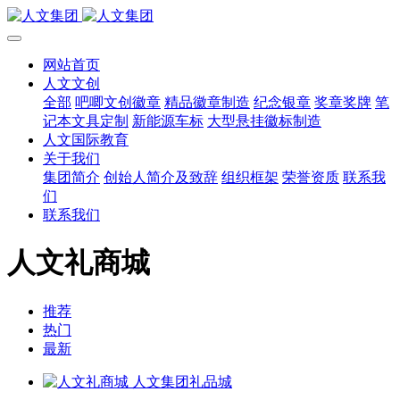
网站首页
人文文创
全部
吧唧文创徽章
精品徽章制造
纪念银章
奖章奖牌
笔
记本文具定制
新能源车标
大型悬挂徽标制造
人文国际教育
关于我们
集团简介
创始人简介及致辞
组织框架
荣誉资质
联系我
们
联系我们
人文礼商城
推荐
热门
最新