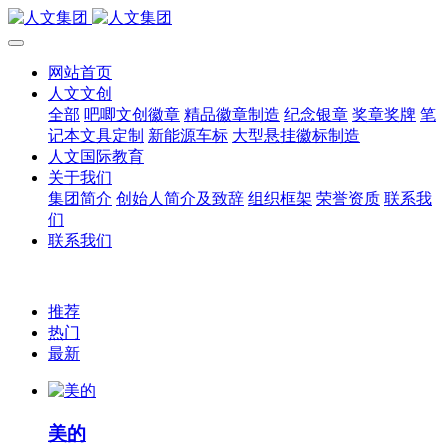
网站首页
人文文创
全部
吧唧文创徽章
精品徽章制造
纪念银章
奖章奖牌
笔
记本文具定制
新能源车标
大型悬挂徽标制造
人文国际教育
关于我们
集团简介
创始人简介及致辞
组织框架
荣誉资质
联系我
们
联系我们
推荐
热门
最新
美的